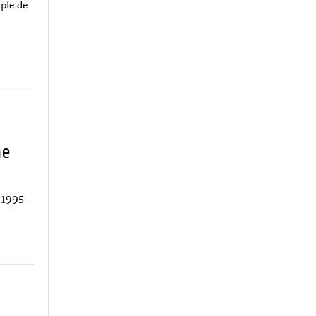
ple de
he
 1995