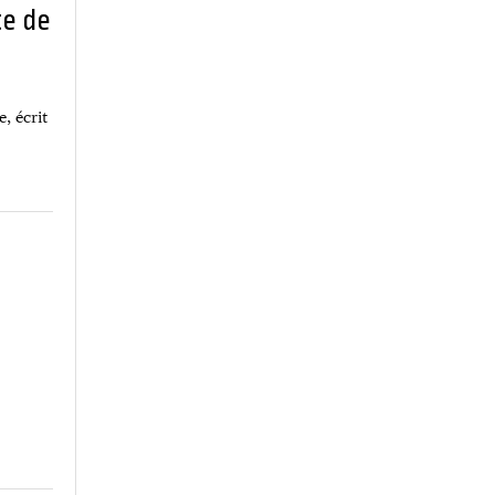
te de
, écrit