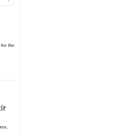
 for the
ir
ern,