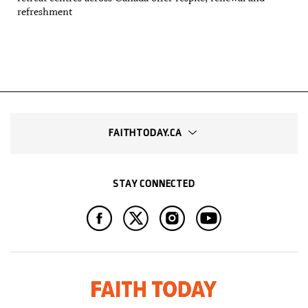
refreshment
FAITHTODAY.CA
STAY CONNECTED