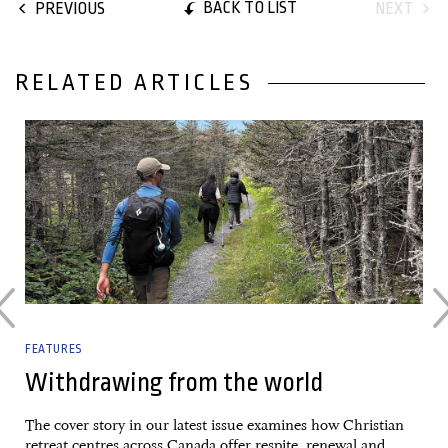
BACK TO LIST
PREVIOUS
NEXT
RELATED ARTICLES
27 June, 2026
FEATURES
Withdrawing from the world
The cover story in our latest issue examines how Christian
retreat centres across Canada offer respite, renewal and