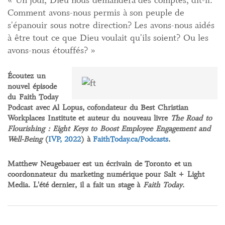
« Un jour, Dieu nous demandera des comptes, dit-il.
Comment avons-nous permis à son peuple de
s'épanouir sous notre direction? Les avons-nous aidés
à être tout ce que Dieu voulait qu'ils soient? Ou les
avons-nous étouffés? »
Écoutez un
nouvel épisode
du Faith Today
Podcast avec Al Lopus, cofondateur du Best Christian
Workplaces Institute et auteur du nouveau livre
The Road to
Flourishing : Eight Keys to Boost Employee Engagement and
Well-Being
(
IVP, 2022
) à
FaithToday.ca/Podcasts
.
Matthew Neugebauer
est un écrivain de Toronto et un
coordonnateur du marketing numérique pour Salt + Light
Media. L'été dernier, il a fait un stage à
Faith Today
.